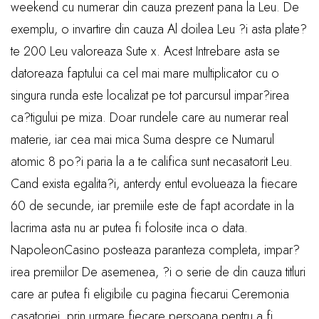
weekend cu numerar din cauza prezent pana la Leu. De
exemplu, o invartire din cauza Al doilea Leu ?i asta plate?
te 200 Leu valoreaza Sute x. Acest Intrebare asta se
datoreaza faptului ca cel mai mare multiplicator cu o
singura runda este localizat pe tot parcursul impar?irea
ca?tigului pe miza. Doar rundele care au numerar real
materie, iar cea mai mica Suma despre ce Numarul
atomic 8 po?i paria la a te califica sunt necasatorit Leu.
Cand exista egalita?i, anterdy entul evolueaza la fiecare
60 de secunde, iar premiile este de fapt acordate in la
lacrima asta nu ar putea fi folosite inca o data.
NapoleonCasino posteaza paranteza completa, impar?
irea premiilor De asemenea, ?i o serie de din cauza titluri
care ar putea fi eligibile cu pagina fiecarui Ceremonia
casatoriei, prin urmare fiecare persoana pentru a fi