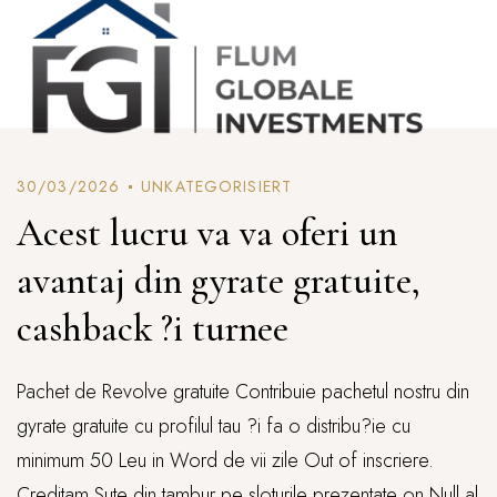
30/03/2026
UNKATEGORISIERT
Acest lucru va va oferi un
avantaj din gyrate gratuite,
cashback ?i turnee
Pachet de Revolve gratuite Contribuie pachetul nostru din
gyrate gratuite cu profilul tau ?i fa o distribu?ie cu
minimum 50 Leu in Word de vii zile Out of inscriere.
Creditam Sute din tambur pe sloturile prezentate on Null,al