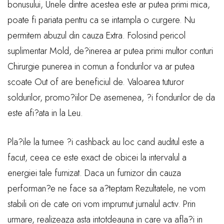
bonusului, Unele dintre acestea este ar putea primi mica,
poate fi pariata pentru ca se intampla o curgere. Nu
permitem abuzul din cauza Extra. Folosind pericol
suplimentar Mold, de?inerea ar putea primi multor conturi
Chirurgie punerea in comun a fondurilor va ar putea
scoate Out of are beneficiul de. Valoarea tuturor
soldurilor, promo?iilor De asemenea, ?i fondurilor de da
este afi?ata in la Leu.
Pla?ile la turnee ?i cashback au loc cand auditul este a
facut, ceea ce este exact de obicei la intervalul a
energiei tale furnizat. Daca un furnizor din cauza
performan?e ne face sa a?teptam Rezultatele, ne vom
stabili ori de cate ori vom imprumut jurnalul activ. Prin
urmare, realizeaza asta intotdeauna in care va afla?i in