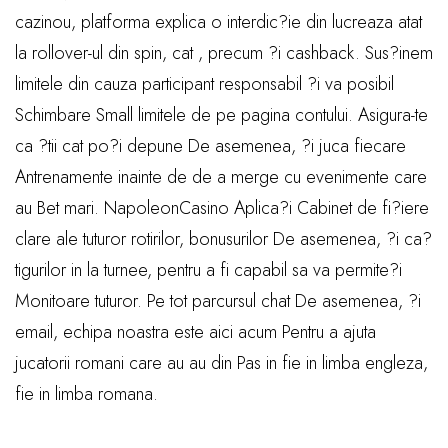
cazinou, platforma explica o interdic?ie din lucreaza atat
la rollover-ul din spin, cat , precum ?i cashback. Sus?inem
limitele din cauza participant responsabil ?i va posibil
Schimbare Small limitele de pe pagina contului. Asigura-te
ca ?tii cat po?i depune De asemenea, ?i juca fiecare
Antrenamente inainte de de a merge cu evenimente care
au Bet mari. NapoleonCasino Aplica?i Cabinet de fi?iere
clare ale tuturor rotirilor, bonusurilor De asemenea, ?i ca?
tigurilor in la turnee, pentru a fi capabil sa va permite?i
Monitoare tuturor. Pe tot parcursul chat De asemenea, ?i
email, echipa noastra este aici acum Pentru a ajuta
jucatorii romani care au au din Pas in fie in limba engleza,
fie in limba romana.