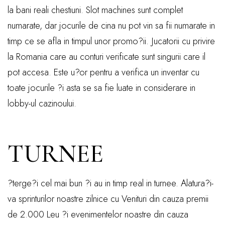
la bani reali chestiuni. Slot machines sunt complet
numarate, dar jocurile de cina nu pot vin sa fii numarate in
timp ce se afla in timpul unor promo?ii. Jucatorii cu privire
la Romania care au conturi verificate sunt singurii care il
pot accesa. Este u?or pentru a verifica un inventar cu
toate jocurile ?i asta se sa fie luate in considerare in
lobby-ul cazinoului.
TURNEE
?terge?i cel mai bun ?i au in timp real in turnee. Alatura?i-
va sprinturilor noastre zilnice cu Venituri din cauza premii
de 2.000 Leu ?i evenimentelor noastre din cauza