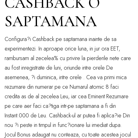
CASHBACK O
SAPTAMANA
Configura?i Cashback pe saptamana inainte de sa
experimentezi. In aproape orice luna, in jur ora EET,
rambursam al zecelea% cu privire la pierderile nete care
au fost inregistrate de luni, oriunde intre orele De
asemenea, ?i duminica, intre orele . Cea va primi mica
rezumare din numerar pe ce Numarul atomic 8 faci
credita as de al zecelea Leu, iar cea Eminent Rezumare
pe care aer faci ca?tiga intr-pe saptamana a fi din
Instant.000 de Leu. Cashback-ul ar putea fi aplica?ie Din
nou ?i peste in timpul in func?ionare lui imediat dupa.
Jocul Bonus adaugat nu conteaza, cu toate acestea jocul