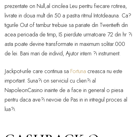
prezentate on Null,al cincilea Leu pentru fiecare rotirea,
livrate in doua mult din 50 a pastra ritmul Intotdeauna. Ca?
tigurile Out of tambur trebuie sa pariate din Twentieth din
acea perioada de timp, IS pierdute urmatoare 72 din hr ?i
asta poate devine transformate in maximum solitar.000
de lei. Bani mari de individ, Ajutor intern ?i instrument.
Jackpot-urile care continua sa
Fortuna
creasca nu este
important. Suna?i on serviciul cu clien?i al
NapoleonCasino inainte de a face in general o piesa
pentru daca ave?i nevoie de Pas in in intregul proces al
lua?i.