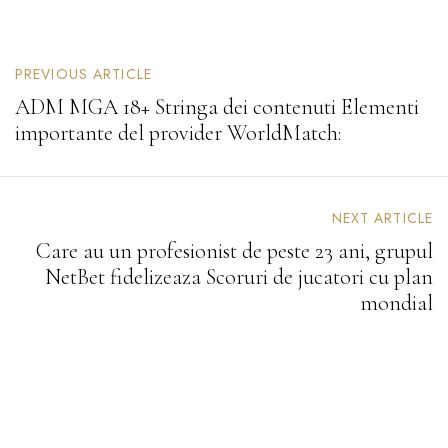
P
PREVIOUS ARTICLE
O
ADM MGA 18+ Stringa dei contenuti Elementi
S
importante del provider WorldMatch:
T
N
A
V
I
NEXT ARTICLE
G
Care au un profesionist de peste 23 ani, grupul
A
NetBet fidelizeaza Scoruri de jucatori cu plan
T
mondial
I
O
N