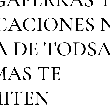
CACIONES 
 DE TODS
AS TE
ITEN