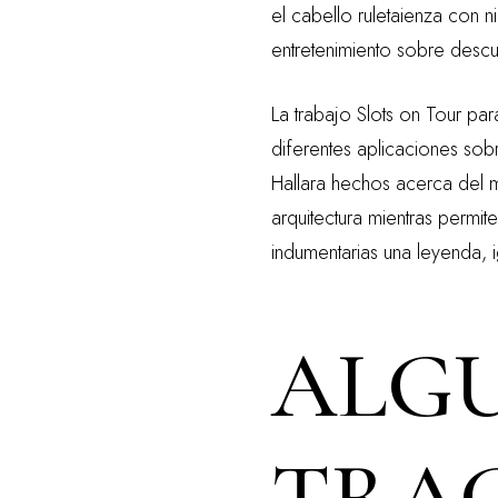
el cabello ruletaienza con n
entretenimiento sobre desc
La trabajo Slots on Tour pa
diferentes aplicaciones sob
Hallara hechos acerca del m
arquitectura mientras permit
indumentarias una leyenda, 
ALG
TRAG