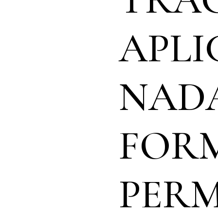
APLI
NADA
FORM
PERM