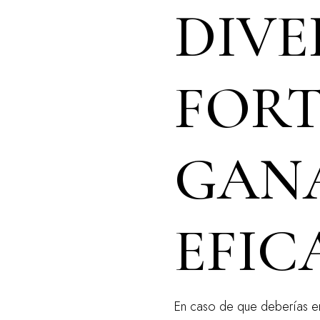
DIVE
FORT
GAN
EFIC
En caso de que deberías em