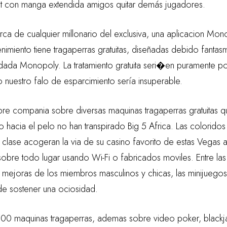
net con manga extendida amigos quitar demás jugadores.
cerca de cualquier millonario del exclusiva, una aplicacion Mo
nimiento tiene tragaperras gratuitas, diseñadas debido fantas
dada Monopoly. La tratamiento gratuita seri�en puramente por
 nuestro falo de esparcimiento serí­a insuperable.
re compania sobre diversas maquinas tragaperras gratuitas
acia el pelo no han transpirado Big 5 Africa. Las coloridos
 clase acogeran la via de su casino favorito de estas Vegas a s
bre todo lugar usando Wi-Fi o fabricados moviles. Entre las c
s mejoras de los miembros masculinos y chicas, las minijuegos
de sostener una ociosidad.
00 maquinas tragaperras, ademas sobre video poker, blackja