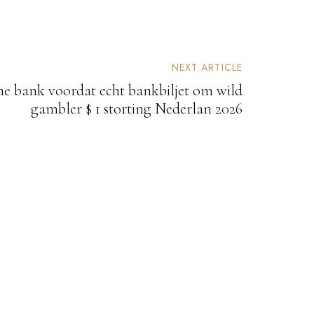
NEXT ARTICLE
e bank voordat echt bankbiljet om wild
gambler $ 1 storting Nederlan 2026