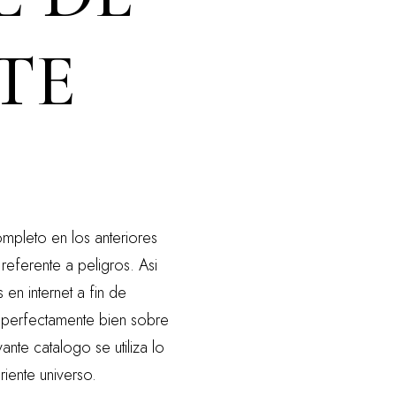
TE
mpleto en los anteriores
eferente a peligros. Asi
en internet a fin de
lo perfectamente bien sobre
nte catalogo se utiliza lo
iente universo.