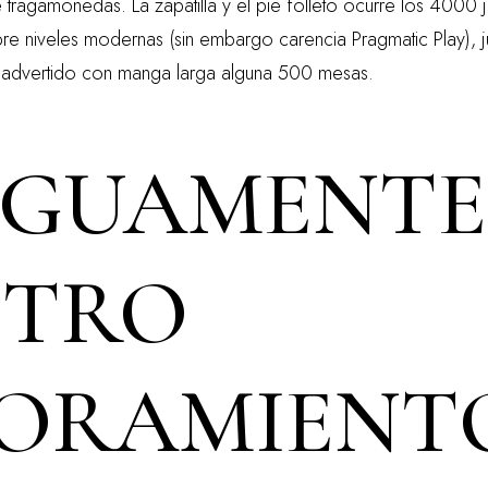
tragamonedas. La zapatilla y el pie folleto ocurre los 4000
re niveles modernas (sin embargo carencia Pragmatic Play), 
e advertido con manga larga alguna 500 mesas.
IGUAMENTE
STRO
ORAMIENT