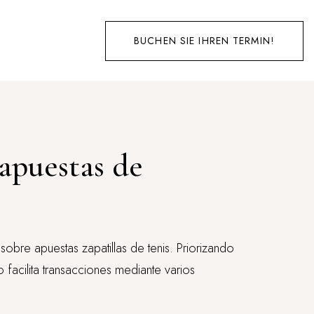
BUCHEN SIE IHREN TERMIN!
apuestas de
obre apuestas zapatillas de tenis. Priorizando
acilita transacciones mediante varios