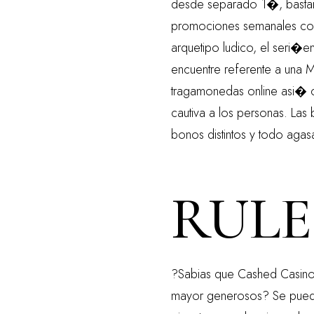
desde separado 1�, bastant
promociones semanales con e
arquetipo ludico, el seri�
encuentre referente a una
tragamonedas online asi� co
cautiva a los personas. Las
bonos distintos y todo agasa
RUL
?Sabias que Cashed Casino
mayor generosos? Se puede 