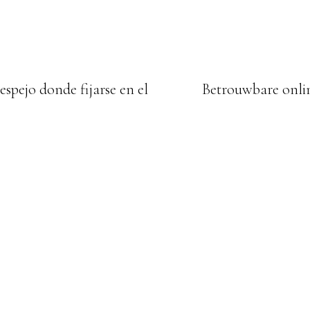
spejo donde fijarse en el
Betrouwbare onlin