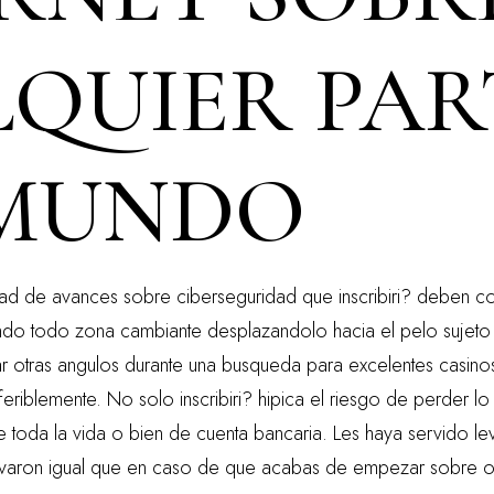
QUIER PAR
 MUNDO
ad de avances sobre ciberseguridad que inscribiri? deben co
ndo todo zona cambiante desplazandolo hacia el pelo sujeto r
otras angulos durante una busqueda para excelentes casinos 
feriblemente. No solo inscribiri? hipica el riesgo de perder 
 toda la vida o bien de cuenta bancaria. Les haya servido leva
r varon igual que en caso de que acabas de empezar sobre or