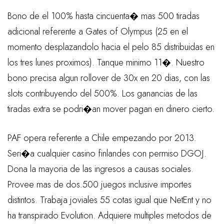
Bono de el 100% hasta cincuenta� mas 500 tiradas
adicional referente a Gates of Olympus (25 en el
momento desplazandolo hacia el pelo 85 distribuidas en
los tres lunes proximos). Tanque minimo 11�. Nuestro
bono precisa algun rollover de 30x en 20 dias, con las
slots contribuyendo del 500%. Los ganancias de las
tiradas extra se podri�an mover pagan en dinero cierto.
PAF opera referente a Chile empezando por 2013.
Seri�a cualquier casino finlandes con permiso DGOJ.
Dona la mayoria de las ingresos a causas sociales.
Provee mas de dos.500 juegos inclusive importes
distintos. Trabaja joviales 55 cotas igual que NetEnt y no
ha transpirado Evolution. Adquiere multiples metodos de