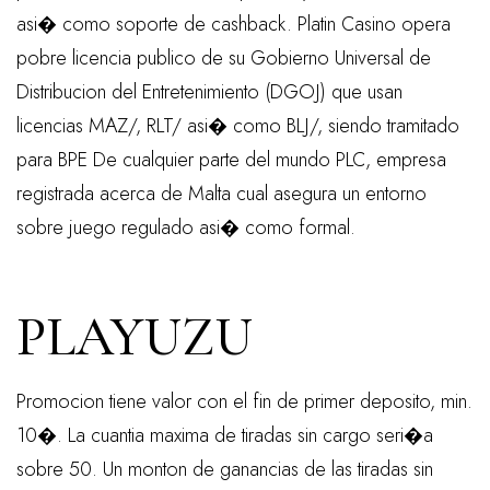
asi� como soporte de cashback. Platin Casino opera
pobre licencia publico de su Gobierno Universal de
Distribucion del Entretenimiento (DGOJ) que usan
licencias MAZ/, RLT/ asi� como BLJ/, siendo tramitado
para BPE De cualquier parte del mundo PLC, empresa
registrada acerca de Malta cual asegura un entorno
sobre juego regulado asi� como formal.
PLAYUZU
Promocion tiene valor con el fin de primer deposito, min.
10�. La cuantia maxima de tiradas sin cargo seri�a
sobre 50. Un monton de ganancias de las tiradas sin