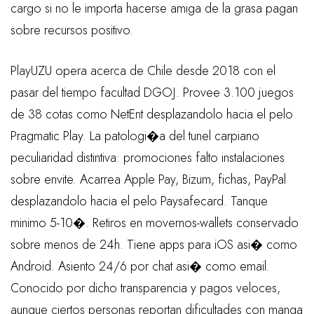
cargo si no le importa hacerse amiga de la grasa pagan
sobre recursos positivo.
PlayUZU opera acerca de Chile desde 2018 con el
pasar del tiempo facultad DGOJ. Provee 3.100 juegos
de 38 cotas como NetEnt desplazandolo hacia el pelo
Pragmatic Play. La patologi�a del tunel carpiano
peculiaridad distintiva: promociones falto instalaciones
sobre envite. Acarrea Apple Pay, Bizum, fichas, PayPal
desplazandolo hacia el pelo Paysafecard. Tanque
minimo 5-10�. Retiros en movernos-wallets conservado
sobre menos de 24h. Tiene apps para iOS asi� como
Android. Asiento 24/6 por chat asi� como email.
Conocido por dicho transparencia y pagos veloces,
aunque ciertos personas reportan dificultades con manga