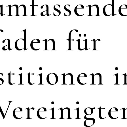
umfassend
faden für
stitionen i
Vereinigte