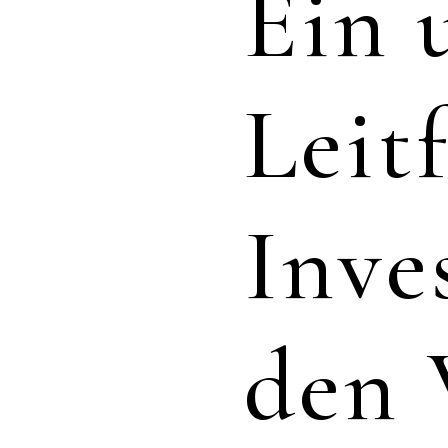
Ein 
Leit
Inve
den 