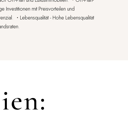
ch Off-Plan und Luxusimmobilien. ・Off-Plan-
ge Investitionen mit Preisvorteilen und
enzial. ・Lebensqualität - Hohe Lebensqualität
andsraten.
ien: