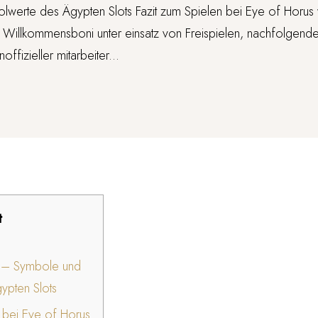
werte des Ägypten Slots Fazit zum Spielen bei Eye of Horus w
 Willkommensboni unter einsatz von Freispielen, nachfolgend
fizieller mitarbeiter...
t
t – Symbole und
ypten Slots
n bei Eye of Horus