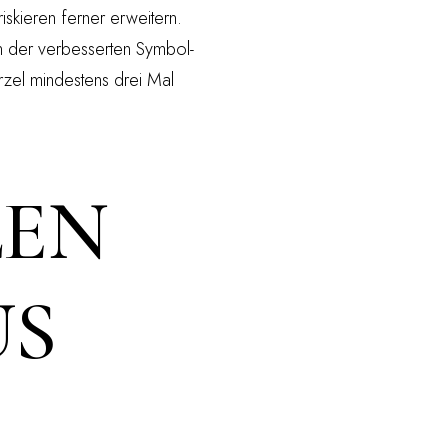
skieren ferner erweitern.
n der verbesserten Symbol-
rzel mindestens drei Mal
LEN
US