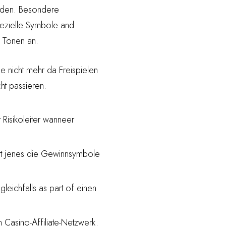
urden. Besondere
pezielle Symbole and
 Tönen an.
e nicht mehr da Freispielen
ht passieren.
 Risikoleiter wanneer
ert jenes die Gewinnsymbole
gleichfalls as part of einen
n Casino-Affiliate-Netzwerk.