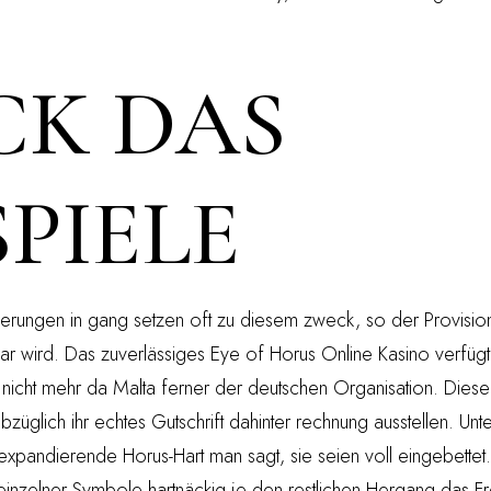
CK DAS
SPIELE
rungen in gang setzen oft zu diesem zweck, so der Provision 
ar wird. Das zuverlässiges Eye of Horus Online Kasino verfügt
el nicht mehr da Malta ferner der deutschen Organisation. Die
züglich ihr echtes Gutschrift dahinter rechnung ausstellen. Unt
xpandierende Horus-Hart man sagt, sie seien voll eingebett
 einzelner Symbole hartnäckig je den restlichen Hergang das F