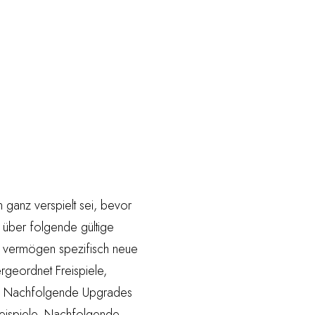
ganz verspielt sei, bevor
 über folgende gültige
se vermögen spezifisch neue
ergeordnet Freispiele,
et. Nachfolgende Upgrades
reispiele. Nachfolgende