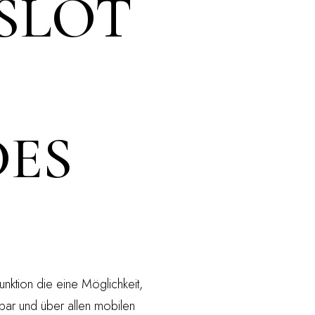
SLOT
DES
Funktion die eine Möglichkeit,
bar und über allen mobilen