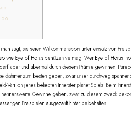
 App
iele
man sagt, sie seien Willkommensboni unter einsatz von Freis
 so wie Eye of Horus benützen vermag. Wer Eye of Horus inoffi
, darf aber und abermal durch diesem Prämie gewinnen.
Parec
sse dahinter zum besten geben, zwar unser durchweg spannend
ld-Vari ion jenes beliebten Innerster planet Spiels. Beim Inners
ne nennenswerte Gewinne geben, zwar zu diesem zweck bek
esseitigen Freispielen ausgezahlt hinter beibehalten.