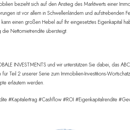
bilien bezieht sich auf den Anstieg des Marktwerts einer Immob
gerungen ist vor allem in Schwellenländern und aufstrebenden 
 kann einen großen Hebel auf Ihr eingesetztes Eigenkapital ha
 die Nettomietrendite übersteigt.
LOBALE INVESTMENTS und wir unterstützen Sie dabei, das ABC
n für Teil 2 unserer Serie zum Immobilien-Investitions-Wortschat
pte erläutern werden.
dite #Kapitalertrag #Cashflow #ROI #Eigenkapitalrendite #Ge