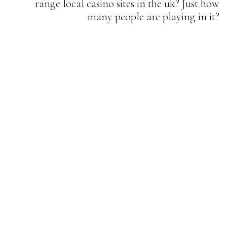
range local casino sites in the uk? Just how
T
many people are playing in it?
I
O
N