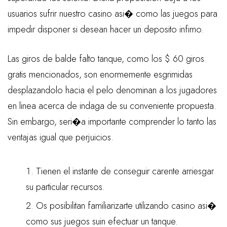
usuarios sufrir nuestro casino asi� como las juegos para
impedir disponer si desean hacer un deposito infimo.
Las giros de balde falto tanque, como los $ 60 giros
gratis mencionados, son enormemente esgrimidas
desplazandolo hacia el pelo denominan a los jugadores
en linea acerca de indaga de su conveniente propuesta.
Sin embargo, seri�a importante comprender lo tanto las
ventajas igual que perjuicios.
Tienen el instante de conseguir carente arriesgar
su particular recursos.
Os posibilitan familiarizarte utilizando casino asi�
como sus juegos suin efectuar un tanque.