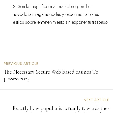
Son la magnifico manera sobre percibir
novedosas tragamonedas y experimentar otras
estilos sobre entretenimiento sin exponer tu traspaso.
P
PREVIOUS ARTICLE
O
The Necessary Secure Web based casinos To
S
possess 2025
T
N
A
V
I
NEXT ARTICLE
G
Exactly how popular is actually towards the-
A