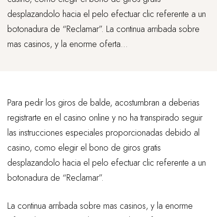
desplazandolo hacia el pelo efectuar clic referente a un
botonadura de “Reclamar”. La continua arribada sobre
mas casinos, y la enorme oferta...
Para pedir los giros de balde, acostumbran a deberias
registrarte en el casino online y no ha transpirado seguir
las instrucciones especiales proporcionadas debido al
casino, como elegir el bono de giros gratis
desplazandolo hacia el pelo efectuar clic referente a un
botonadura de “Reclamar”.
La continua arribada sobre mas casinos, y la enorme