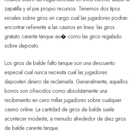
zapatilla y el pie propio recursos. Tenemos dos tipos
iniciales sobre giros sin cargo cual las jugadores podran
encontrar referente a las casinos en linea: las giros
gratuito carente tanque asi� como las giros regalado
sobre deposito.
Los giros de balde falto tanque son una descuento
especial cual nunca necesita cual las jugadores
depositen dinero de reclamarla. Generalmente, aquellos
bonos son ofrecidos como absolutamente una
recibimiento en cero millas jugadores sobre cualquier
casino online. La cantidad de giros de balde suele
acontecer modesta, a menudo alrededor de diez giros
de balde carente tanque.