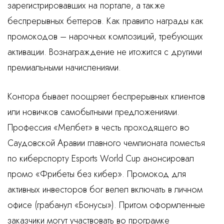
зарегистрировавших на портале, а также
беспрерывных беттеров. Как правило награды как
промокодов – нарочных композиций, требующих
активации. Вознаграждение не итожится с другими
премиальными начислениями.
Контора бывает поощряет беспрерывных клиентов
или новичков самобытными предложениями.
Профессия «Мелбет» в честь проходящего во
Саудовской Аравии главного чемпионата поместья
по киберспорту Esports World Cup анонсировал
промо «Фрибеты без кибер». Промокод для
активных инвесторов бог велел включать в личном
офисе (грабанул «Бонусы»). Притом оформленные
заказчики могут участвовать во програмке