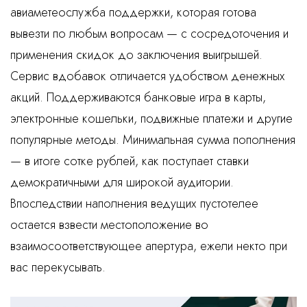
авиаметеослужба поддержки, которая готова
вывезти по любым вопросам — с сосредоточения и
применения скидок до заключения выигрышей.
Сервис вдобавок отличается удобством денежных
акций. Поддерживаются банковые игра в карты,
электронные кошельки, подвижные платежи и другие
популярные методы. Минимальная сумма пополнения
— в итоге сотке рублей, как поступает ставки
демократичными для широкой аудитории.
Впоследствии наполнения ведущих пустотелее
остается взвести местоположение во
взаимосоответствующее апертура, ежели некто при
вас перекусывать.