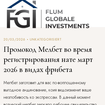
20/03/2026
UNKATEGORISIERT
Промокод Мелбет во время
регистрирования нате март
2026 в видах фрибета
Мелбет заготовил для вас по-воплощенному
выгодное андинование, коия видоизменит ваше
незлобивость ко экспрессам. В данный момент
всяческий мелбет зеркало рабочее свидетельство