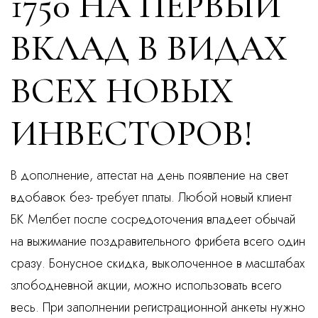
1750 НА ПЕРВЫЙ
ВКЛАД В ВИДАХ
ВСЕХ НОВЫХ
ИНВЕСТОРОВ!
В дополнение, аттестат на день появление на свет
вдобавок без- требует платы. Любой новый клиент
БК Мелбет после сосредоточения владеет обычай
на выжимание поздравительного фрибета всего один
сразу. Бонусное скидка, выколоченное в масштабах
злободневной акции, можно использовать всего
весь. При заполнении регистрационной анкеты нужно