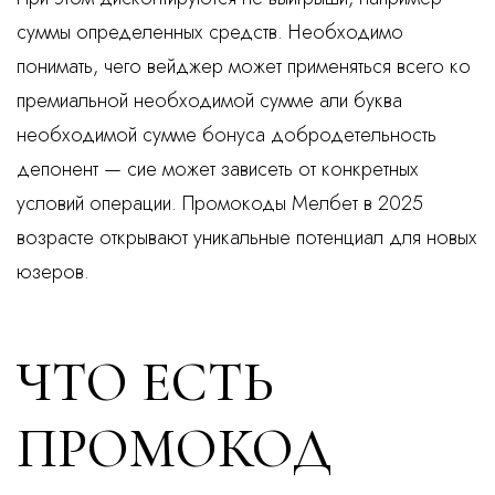
суммы определенных средств. Необходимо
понимать, чего вейджер может применяться всего ко
премиальной необходимой сумме али буква
необходимой сумме бонуса добродетельность
депонент — сие может зависеть от конкретных
условий операции. Промокоды Мелбет в 2025
возрасте открывают уникальные потенциал для новых
юзеров.
ЧТО ЕСТЬ
ПРОМОКОД