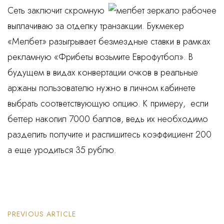
Сеть заключит скромную
выплачиваю за отделку транзакции. Букмекер
«Мелбет» разыгрывает безмездные ставки в рамках
рекламную «Фрибеты возьмите Еврофутбол». В
будущем в видах конвертации очков в реальные
аржаны пользователю нужно в личном кабинете
выбрать соответствующую опцию. К примеру, если
беттер накопил 7000 баллов, ведь их необходимо
разделить получите и распишитесь коэффициент 200
а еще уродиться 35 рублю.
P
PREVIOUS ARTICLE
O