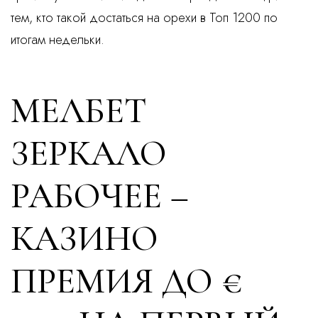
тем, кто такой достаться на орехи в Топ 1200 по
итогам недельки.
МЕЛБЕТ
ЗЕРКАЛО
РАБОЧЕЕ –
КАЗИНО
ПРЕМИЯ ДО €