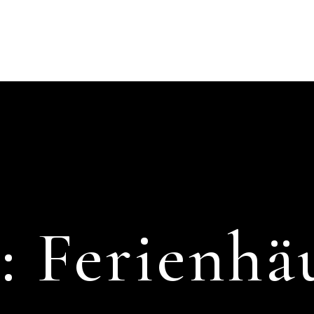
g:
Ferienhä