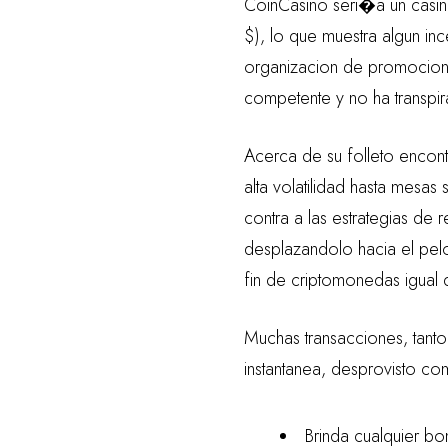
CoinCasino seri�a un casin
$), lo que muestra algun ince
organizacion de promocion
competente y no ha transpi
Acerca de su folleto enco
alta volatilidad hasta mesas
contra a las estrategias d
desplazandolo hacia el pel
fin de criptomonedas igual 
Muchas transacciones, tanto
instantanea, desprovisto com
Brinda cualquier bo