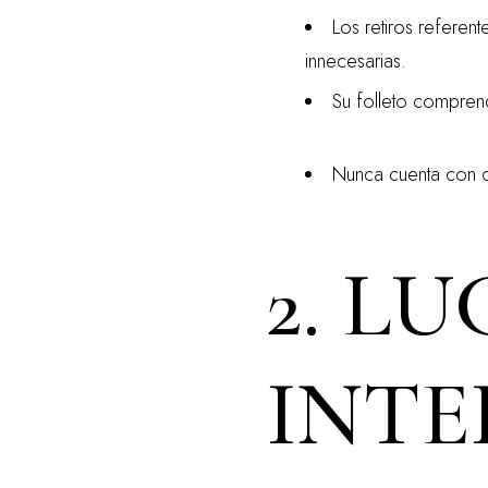
Los retiros refere
innecesarias.
Su folleto comprend
Nunca cuenta con di
2. L
INTE