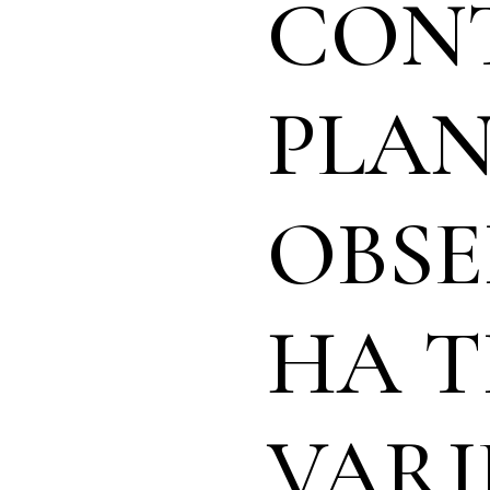
CON
PLAN
OBSE
HA 
VARI