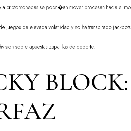
nte a criptomonedas se podri�an mover procesan hacia el mo
e juegos de elevada volatilidad y no ha transpirado jackpots
vision sobre apuestas zapatillas de deporte.
UCKY BLOCK:
RFAZ