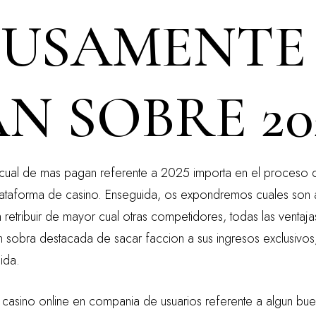
FUSAMENTE
N SOBRE 20
 cual de mas pagan referente a 2025 importa en el proceso d
plataforma de casino. Enseguida, os expondremos cuales son 
retribuir de mayor cual otras competidores, todas las vent
 sobra destacada de sacar faccion a sus ingresos exclusivo
ida.
casino online en compania de usuarios referente a algun bue