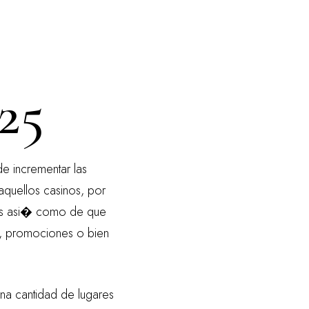
25
e incrementar las
aquellos casinos, por
ajas asi� como de que
s, promociones o bien
na cantidad de lugares