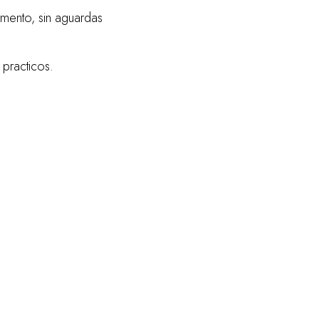
mento, sin aguardas
 practicos.