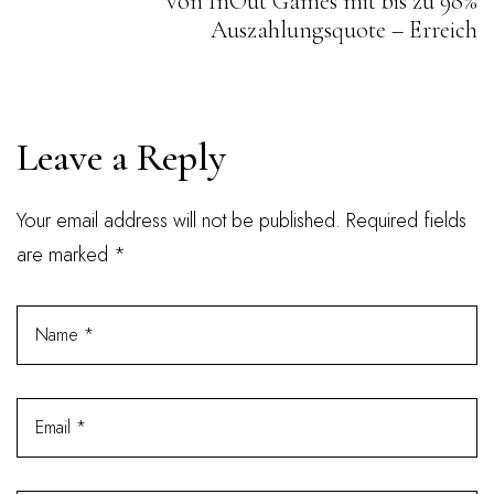
von InOut Games mit bis zu 98%
T
Auszahlungsquote – Erreich
I
O
N
Leave a Reply
Your email address will not be published.
Required fields
are marked
*