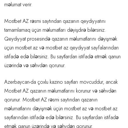
məlumat verir.
Mostbet AZ rəsmi saytından qazanın qeydiyyatını
tamamlamaq üçün məlumatları dəyişdirə bilərsiniz.
Qeydiyyat prosesində qazanın məlumatlarını dəyişmək
üçün mostbet.az və mostbet az qeydiyyat sayfalarından
istifadə edə bilərsiniz. Bu saytlardan istifadə etmək qanun
üzərində və səhvdən qorunur.
Azerbaycan-da çoxlu kazino saytları mövcuddur, ancak
Mostbet AZ qazanın məlumatlarını korunur və səhvdən
qorunur. Mostbet AZ rəsmi saytından qazanın
məlumatlarını dəyişmək üçün mostbet az və mostbet.az
saytlarından istifadə edə bilərsiniz. Bu saytlardan istifadə
etmək qanun üzərində və səhvdən qorunur.