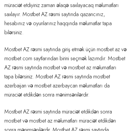
müraciət etdiyiniz zaman əlaqə saxlayacaq məlumatları
saxlayır. Mostbet AZ rəsmi saytında qazancınız,
hesabınız və oyunlarınız haqqında məlumatlar tapa
bilərsiniz.
Mostbet AZ rəsmi saytında giriş etmək üçün mostbet.az və
mostbet.com saytlarından birini seçmək lazımdır. Mostbet
AZ rəsmi saytında mostbet və mostbet az məlumatları
tapa bilərsiniz. Mostbet AZ rəsmi saytında mostbet
azerbaijan və mostbet azerbaycan məlumatları da
müraciət etdikdən sonra mənimsənilərdir.
Mostbet AZ rəsmi saytında müraciət etdikdən sonra
mostbet və mostbet az məlumatları müraciət etdikdən
sonra mənimsənilərdir. Mostbet AZ rəsmi saytında