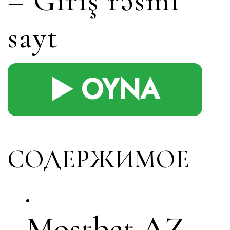
– Giriş rəsmi
sayt
▶️ OYNA
СОДЕРЖИМОЕ
Mostbet AZ