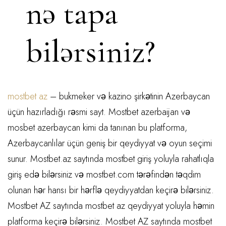
nə tapa
bilərsiniz?
mostbet az
– bukmeker və kazino şirkətinin Azerbaycan
üçün hazırladığı rəsmi sayt. Mostbet azerbaijan və
mosbet azerbaycan kimi da tanınan bu platforma,
Azerbaycanlılar üçün geniş bir qeydiyyat və oyun seçimi
sunur. Mostbet.az saytında mostbet giriş yoluyla rahatlıqla
giriş edə bilərsiniz və mostbet.com tərəfindən təqdim
olunan hər hansı bir hərflə qeydiyyatdan keçirə bilərsiniz.
Mostbet AZ saytında mostbet az qeydiyyat yoluyla həmin
platforma keçirə bilərsiniz. Mostbet AZ saytında mostbet